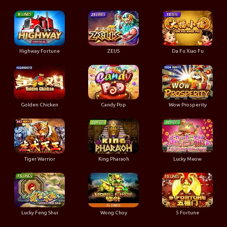
Highway Fortune
ZEUS
Da Fu Xiao Fu
Golden Chicken
Candy Pop
Wow Prosperity
Tiger Warrior
King Pharaoh
Lucky Meow
Lucky Feng Shui
Wong Choy
5 Fortune