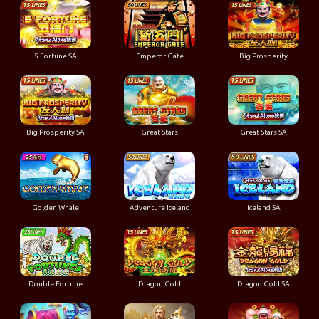
5 Fortune SA
Emperor Gate
Big Prosperity
Big Prosperity SA
Great Stars
Great Stars SA
Golden Whale
Adventure Iceland
Iceland SA
Double Fortune
Dragon Gold
Dragon Gold SA