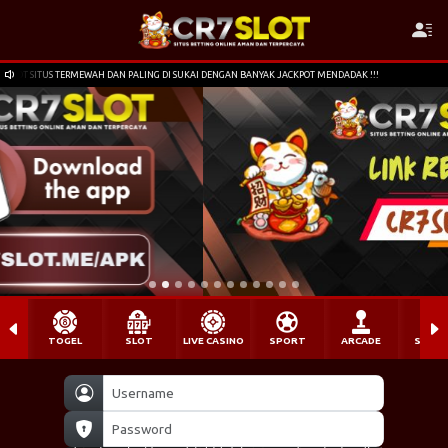
 TERMEWAH DAN PALING DI SUKAI DENGAN BANYAK JACKPOT MENDADAK !!!
SELAMAT DA
TOGEL
SLOT
LIVE CASINO
SPORT
ARCADE
SABU