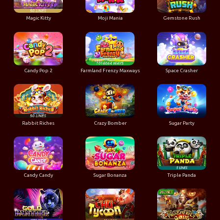
Magic Kitty
Moji Mania
Gemstone Rush
Candy Pop 2
Farmland Frenzy Maxways
Space Crasher
Rabbit Riches
Crazy Bomber
Sugar Party
Candy Candy
Sugar Bonanza
Triple Panda