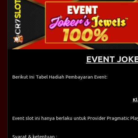
EVENT JOKE
Berikut Ini Tabel Hadiah Pembayaran Event:
Kl
Event slot ini hanya berlaku untuk Provider Pragmatic Pla
Syarat & ketentuan :