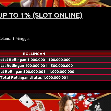
P TO 1% (SLOT ONLINE)
 Selama 1 Minggu.
ROLLINGAN
otal Rollingan 1.000.000 - 100.000.000
tal Rollingan 100.000.001 - 500.000.000
al Rollingan 500.000.001 - 1.000.000.000
Total Rollingan di atas 1.000.000.001