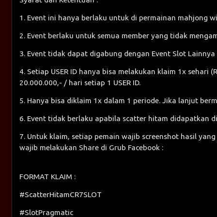
1. Event ini hanya berlaku untuk di permainan mahjong wi
2. Event berlaku untuk semua member yang tidak menga
3. Event tidak dapat digabung dengan Event Slot Lainnya (
4. Setiap USER ID hanya bisa melakukan klaim 1x sehari 
20.000.000,- / hari setiap 1 USER ID.
5. Hanya bisa diklaim 1x dalam 1 periode. Jika lanjut be
6. Event tidak berlaku apabila scatter hitam didapatkan d
7. Untuk klaim, setiap pemain wajib screenshot hasil yang
wajib melakukan Share di Grub Facebook :
FORMAT KLAIM :
#ScatterHitamCR7SLOT
#SlotPragmatic