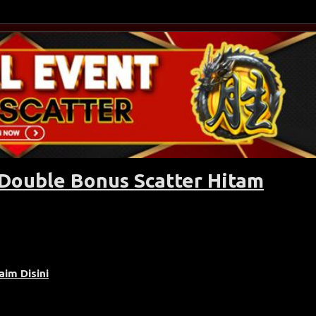
Double Bonus Scatter Hitam
aim Disini