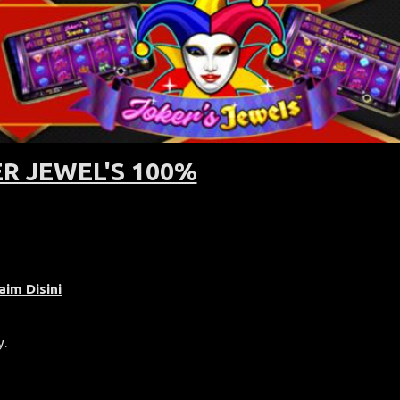
R JEWEL'S 100%
aim Disini
y.