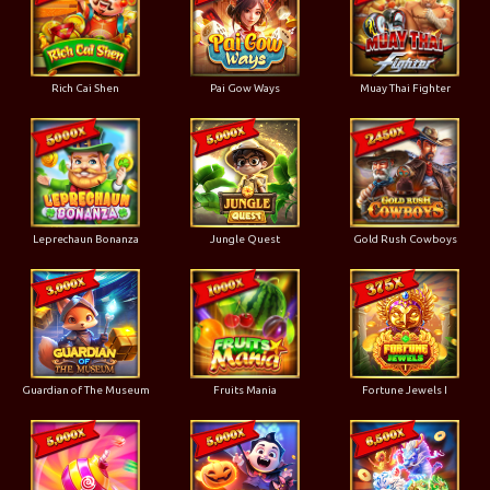
Rich Cai Shen
Pai Gow Ways
Muay Thai Fighter
Leprechaun Bonanza
Jungle Quest
Gold Rush Cowboys
Guardian of The Museum
Fruits Mania
Fortune Jewels I