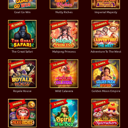
Goal Go Win
Nutty Riches
Imperial Majesty
The Great Safari
Mahjong Princess
Adventure To The West
Royale House
Wild Calavera
Golden Moon Empire