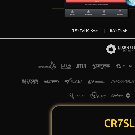
TENTANG KAMI
|
BANTUAN
|
CR7SL