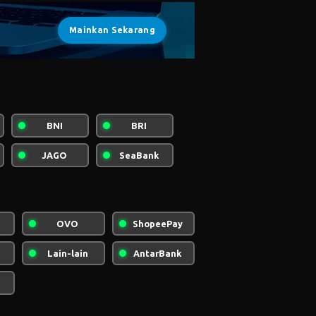
Mainkan Sekarang
BNI
BRI
JAGO
SeaBank
OVO
ShopeePay
Lain-lain
AntarBank