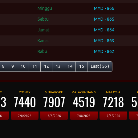
Minggu
MYD - 866
Sabtu
MYD - 865
Jumat
MYD - 864
Kamis
MYD - 863
Rabu
MYD - 862
8
9
10
11
12
13
14
15
Last ( 56 )
RO
SYDNEY
SINGAPORE
MALAYSIA SIANG
MALAYSIA
23
7440
7907
4519
7218
5
26
7/8/2026
7/8/2026
7/8/2026
7/8/2026
7