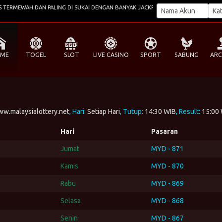
EWAH DAN PALING DI SUKAI DENGAN BANYAK JACKPOT MENDADAK !!!
ME
TOGEL
SLOT
LIVE CASINO
SPORT
SABUNG
ARC
w.malaysialottery.net
, Hari:
Setiap Hari
, Tutup:
14:30 WIB
, Result:
15:00
Hari
Pasaran
Jumat
MYD - 871
Kamis
MYD - 870
Rabu
MYD - 869
Selasa
MYD - 868
Senin
MYD - 867