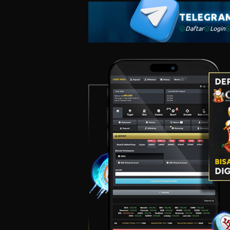
TELEGRA
Daftar
Login