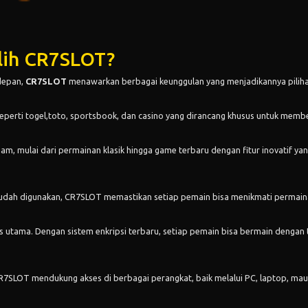
lih CR7SLOT?
rdepan,
CR7SLOT
menawarkan berbagai keunggulan yang menjadikannya piliha
 seperti togel,toto, sportsbook, dan casino yang dirancang khusus untuk membe
am, mulai dari permainan klasik hingga game terbaru dengan fitur inovatif 
mudah digunakan, CR7SLOT memastikan setiap pemain bisa menikmati permain
as utama. Dengan sistem enkripsi terbaru, setiap pemain bisa bermain denga
 CR7SLOT mendukung akses di berbagai perangkat, baik melalui PC, laptop, m