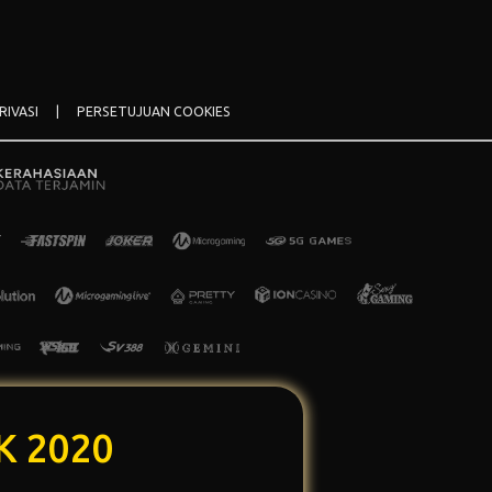
RIVASI
|
PERSETUJUAN COOKIES
K 2020