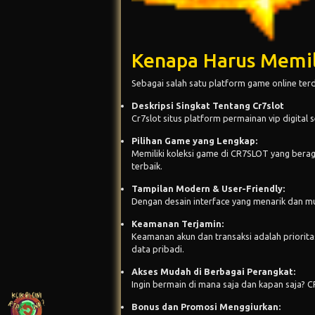
Kenapa Harus Memi
Sebagai salah satu platform game online te
Deskripsi Singkat Tentang Cr7slot
Cr7slot situs platform permainan vip digital
Pilihan Game yang Lengkap:
Memiliki koleksi game di CR7SLOT yang berag
terbaik.
Tampilan Modern & User-Friendly:
Dengan desain interface yang menarik dan 
Keamanan Terjamin:
Keamanan akun dan transaksi adalah priorit
data pribadi.
Akses Mudah di Berbagai Perangkat:
Ingin bermain di mana saja dan kapan saja?