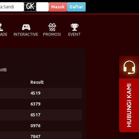
SELAMAT DATANG DI CR7SLOT SITUS TERMEWAH DAN PALING DI SUKAI DENGAN BANY
Masuk
Daftar
ADE
INTERACTIVE
PROMOSI
EVENT
 WIB
Result
4519
6379
6517
0976
7847