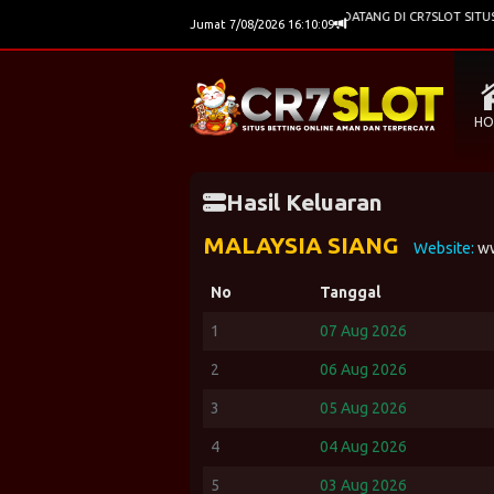
SELAMAT DATANG DI CR7SLOT SITUS TERM
Jumat 7/08/2026 16:10:10
HO
Hasil Keluaran
MALAYSIA SIANG
Website:
ww
No
Tanggal
1
07 Aug 2026
2
06 Aug 2026
3
05 Aug 2026
4
04 Aug 2026
5
03 Aug 2026