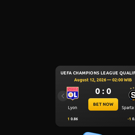
UEFA CHAMPIONS LEAGUE QUALIF
August 11, 2026 — 22:59 WIB
0 : 0
Previous
BET NOW
Union 
Bodo Glimt
Gill
0.75
0.82
-0.75