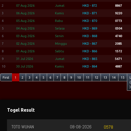
2
07 Aug 2026
Jumat
HKD - 872
8867
3
06 Aug 2026
Kamis
HKD - 871
9220
4
05 Aug 2026
Rabu
HKD - 870
0773
5
04 Aug 2026
Selasa
HKD - 869
0304
6
03 Aug 2026
Senin
HKD - 868
4740
7
02 Aug 2026
Minggu
HKD - 867
2085
8
01 Aug 2026
Sabtu
HKD - 866
1572
9
31 Jul 2026
Jumat
HKD - 865
5671
10
30 Jul 2026
Kamis
HKD - 864
4887
First
1
2
3
4
5
6
7
8
9
10
11
12
13
14
15
(
)
Togel Result
TOTO WUHAN
08-08-2026
0578