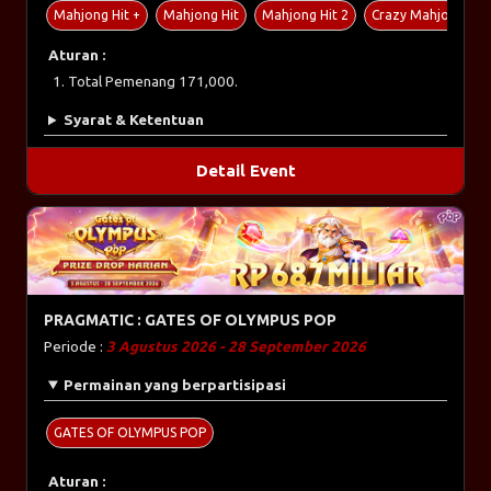
Mahjong Hit +
Mahjong Hit
Mahjong Hit 2
Crazy Mahjong
Aturan :
Total Pemenang 171,000.
Syarat & Ketentuan
Detail Event
PRAGMATIC : GATES OF OLYMPUS POP
Periode :
3 Agustus 2026 - 28 September 2026
Permainan yang berpartisipasi
GATES OF OLYMPUS POP
Aturan :