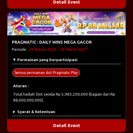
Detail Event
PRAGMATIC : DAILY WINS MEGA GACOR
Periode :
30 Maret 2026 - 28 Maret 2027
Permainan yang berpartisipasi
Semua permainan slot Pragmatic Play
Aturan :
Total hadiah Slot senilai Rp 5,983,200,000 (bagian dari Rp
88,000,000,000).
Syarat & Ketentuan
Detail Event