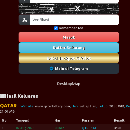
Remember Me
Masuk
Daftar Sekarang
Bukti Jackpot Cr7slot
Main di Telegram
Desktop
Wap
Hasil Keluaran
QATAR
Website:
www.qatarlottery.com
, Hari:
Setiap Hari
, Tutup:
20:30 WIB
, Re
21:00 WIB
No
Tanggal
Hari
Pasaran
Result
1
07 Aug 2026
Jumat
QTR - 141
3158