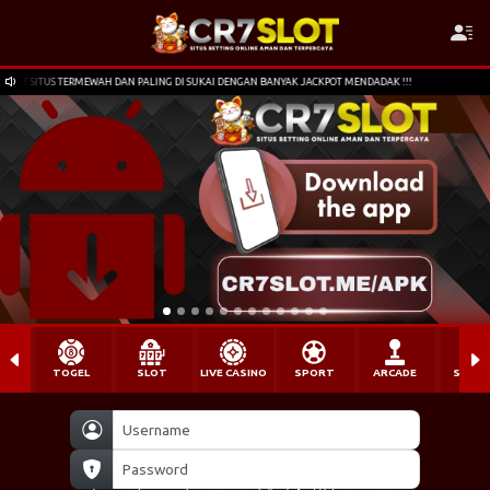
 SITUS TERMEWAH DAN PALING DI SUKAI DENGAN BANYAK JACKPOT MENDADAK !!!
SEL
TOGEL
SLOT
LIVE CASINO
SPORT
ARCADE
SABU