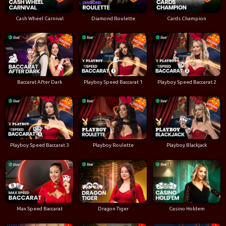
Cash Wheel Carnival
Diamond Roulette
Cards Champion
Baccarat After Dark
Playboy Speed Baccarat 1
Playboy Speed Baccarat 2
Playboy Speed Baccarat 3
Playboy Roulette
Playboy Blackjack
Max Speed Baccarat
Dragon Tiger
Casino Holdem