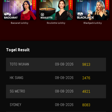
Baccarat Lobby
Roulette Lobby
Blackjack Lobby
Togel Result
TOTO WUHAN
09-08-2026
9813
HK SIANG
08-08-2026
2476
SG METRO
08-08-2026
4821
SYDNEY
08-08-2026
8083