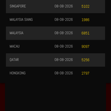
SINGAPORE
08-08-2026
5102
MALAYSIA SIANG
08-08-2026
1986
MALAYSIA
08-08-2026
6851
MACAU
08-08-2026
9097
QATAR
08-08-2026
5256
HONGKONG
08-08-2026
2797