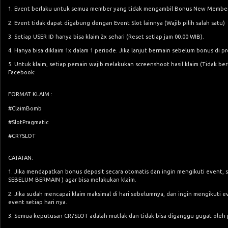
1. Event berlaku untuk semua member yang tidak mengambil Bonus New Member
2. Event tidak dapat digabung dengan Event Slot lainnya (Wajib pilih salah satu)
3. Setiap USER ID hanya bisa klaim 2x sehari (Reset setiap jam 00.00 WIB).
4. Hanya bisa diklaim 1x dalam 1 periode. Jika lanjut bermain sebelum bonus di 
5. Untuk klaim, setiap pemain wajib melakukan screenshoot hasil klaim (Tidak be
Facebook:
FORMAT KLAIM :
#ClaimBomb
#SlotPragmatic
#CR7SLOT
CATATAN:
1. Jika mendapatkan bonus deposit secara otomatis dan ingin mengikuti event, 
SEBELUM BERMAIN ) agar bisa melakukan klaim.
2. Jika sudah mencapai klaim maksimal di hari sebelumnya, dan ingin mengikuti e
event setiap hari nya.
3. Semua keputusan CR7SLOT adalah mutlak dan tidak bisa diganggu gugat oleh