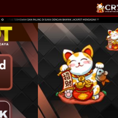
WAH DAN PALING DI SUKAI DENGAN BANYAK JACKPOT MENDADAK !!!
SELAMAT DATANG D