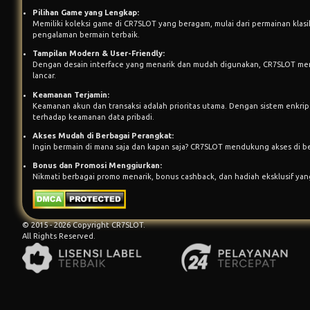
Pilihan Game yang Lengkap:
Memiliki koleksi game di CR7SLOT yang beragam, mulai dari permainan klas
pengalaman bermain terbaik.
Tampilan Modern & User-Friendly:
Dengan desain interface yang menarik dan mudah digunakan, CR7SLOT me
lancar.
Keamanan Terjamin:
Keamanan akun dan transaksi adalah prioritas utama. Dengan sistem enkrip
terhadap keamanan data pribadi.
Akses Mudah di Berbagai Perangkat:
Ingin bermain di mana saja dan kapan saja? CR7SLOT mendukung akses di be
Bonus dan Promosi Menggiurkan:
Nikmati berbagai promo menarik, bonus cashback, dan hadiah eksklusif y
© 2015 - 2026 Copyright CR7SLOT.
All Rights Reserved.