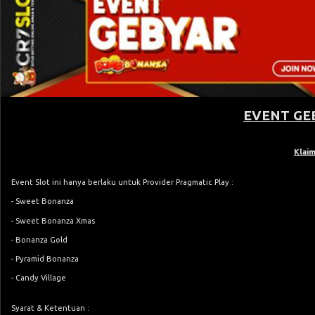
EVENT GE
Klaim
Event Slot ini hanya berlaku untuk Provider Pragmatic Play :
- Sweet Bonanza
- Sweet Bonanza Xmas
- Bonanza Gold
- Pyramid Bonanza
- Candy Village
Syarat & Ketentuan :