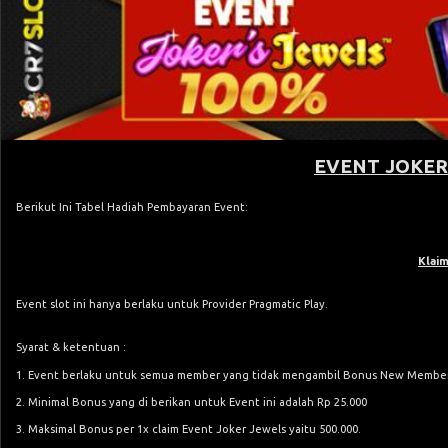
EVENT JOKER
Berikut Ini Tabel Hadiah Pembayaran Event:
Klaim
Event slot ini hanya berlaku untuk Provider Pragmatic Play.
Syarat & ketentuan :
1. Event berlaku untuk semua member yang tidak mengambil Bonus New Member
2. Minimal Bonus yang di berikan untuk Event ini adalah Rp 25.000
3. Maksimal Bonus per 1x claim Event Joker Jewels yaitu 500.000.