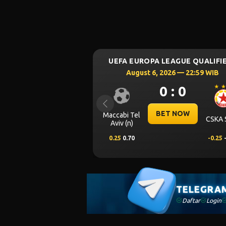
UEFA EUROPA LEAGUE QUALIFI
August 6, 2026 — 22:59 WIB
0 : 0
Previous
BET NOW
Jagiellonia
Range
Bialystok
0.00
-0.99
0.00
TELEGRA
Daftar
Login