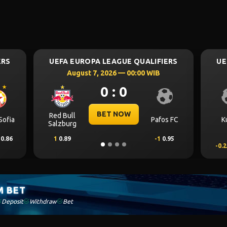
ERS
UEFA EUROPA LEAGUE QUALIFIERS
UE
August 7, 2026 — 00:00 WIB
0 : 0
BET NOW
FC Hradec
rs FC
Besiktas
Be
Kralove
0.74
-0.25
-0.81
0.25
0.65
2.2
M BET
Deposit
Withdraw
Bet