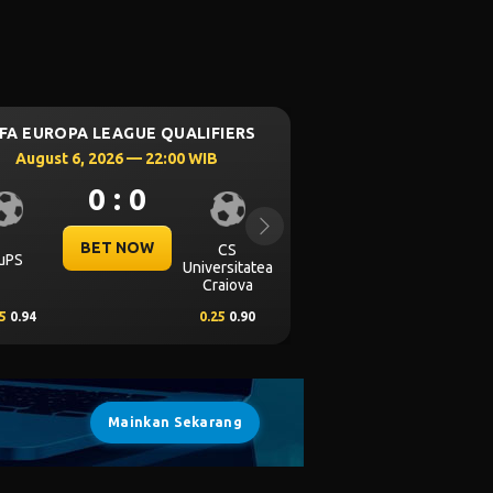
FA EUROPA LEAGUE QUALIFIERS
August 7, 2026 — 02:00 WIB
0 : 0
Next
BET NOW
Heart of
nfica
Midlothian
5
0.84
-2.25
-1.00
Mainkan Sekarang