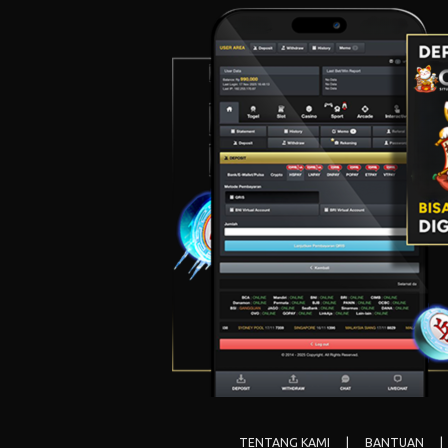
TENTANG KAMI
|
BANTUAN
|