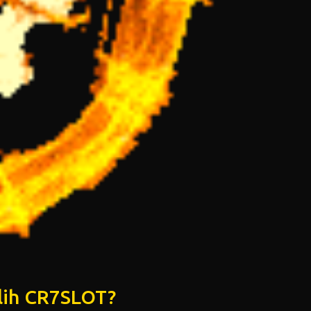
lih CR7SLOT?
rdepan,
CR7SLOT
menawarkan berbagai keunggulan yang menjadikannya piliha