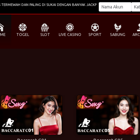
AH DAN PALING DI SUKAI DENGAN BANYAK JACKPOT MENDADAK !!!
SE
ME
TOGEL
SLOT
LIVE CASINO
SPORT
SABUNG
ARC