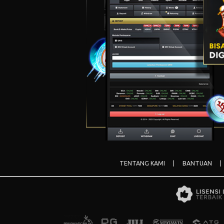
TENTANG KAMI
|
BANTUAN
|