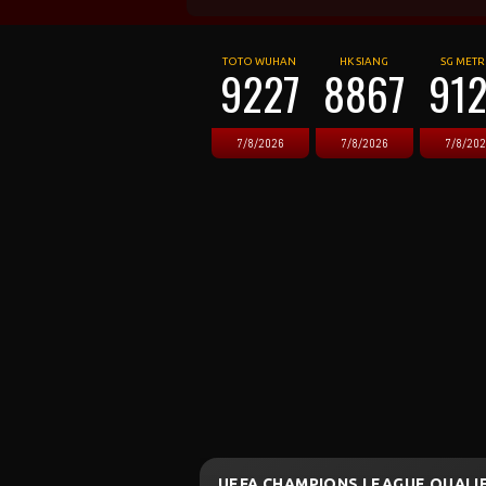
TOTO WUHAN
HK SIANG
SG MET
9227
8867
91
7/8/2026
7/8/2026
7/8/20
UEFA CHAMPIONS LEAGUE QUALIF