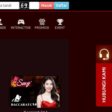
LAMAT DATANG DI CR7SLOT SITUS TERMEWAH DAN PALING DI SUKAI DENGAN BANYAK
Masuk
Daftar
ADE
INTERACTIVE
PROMOSI
EVENT