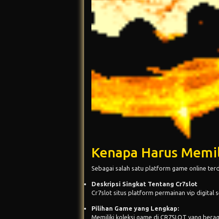
Kenapa Harus Memi
Sebagai salah satu platform game online te
Deskripsi Singkat Tentang Cr7slot
Cr7slot situs platform permainan vip digital
Pilihan Game yang Lengkap:
Memiliki koleksi game di CR7SLOT yang berag