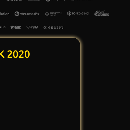
K 2020