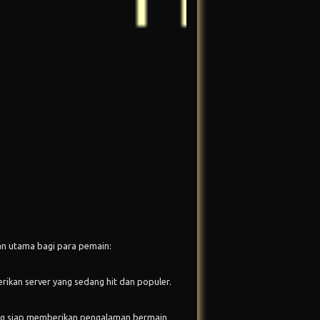
n utama bagi para pemain:
rikan server yang sedang hit dan populer.
yang siap memberikan pengalaman bermain