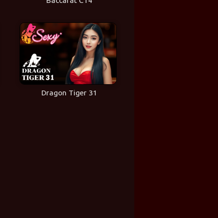
Baccarat C14
Dragon Tiger 31