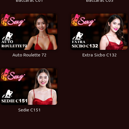
Baccarat C01
Baccarat C05
Auto Roulette 72
Extra Sicbo C132
Sedie C151