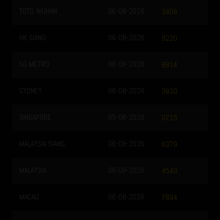
TOTO WUHAN
06-08-2026
3408
HK SIANG
06-08-2026
9220
SG METRO
06-08-2026
8814
SYDNEY
06-08-2026
3830
SINGAPORE
05-08-2026
0715
MALAYSIA SIANG
06-08-2026
6379
MALAYSIA
06-08-2026
4549
MACAU
06-08-2026
7894