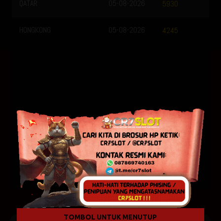
QATAR
05-08-2026
5930
HONGKONG
05-08-2026
4245
TOMBOL UNTUK MENUTUP