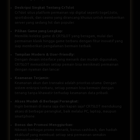
Deskripsi Singkat Tentang Cr7slot
Cr7slot situs platform permainan vip digital seperti togel,toto,
sportsbook, dan casino yang dirancang khusus untuk memberikan
server yang sedang hit dan populer.
Pilihan Game yang Lengkap:
Memiliki koleksi game di CR7SLOT yang beragam, mulai dari
permainan klasik hingga game terbaru dengan fitur inovatif yang
siap memberikan pengalaman bermain terbaik.
Tampilan Modern & User-Friendly:
Dengan desain interface yang menarik dan mudah digunakan,
CR7SLOT memastikan setiap pemain bisa menikmati permainan
dengan nyaman dan lancar.
Keamanan Terjamin:
Keamanan akun dan transaksi adalah prioritas utama. Dengan
sistem enkripsi terbaru, setiap pemain bisa bermain dengan
tenang tanpa khawatir terhadap keamanan data pribadi.
Akses Mudah di Berbagai Perangkat:
Ingin bermain di mana saja dan kapan saja? CR7SLOT mendukung
akses di berbagai perangkat, baik melalui PC, laptop, maupun
smartphone.
Bonus dan Promosi Menggiurkan:
Nikmati berbagai promo menarik, bonus cashback, dan hadiah
eksklusif yang membuat setiap sesi permainan semakin
menguntungkan.