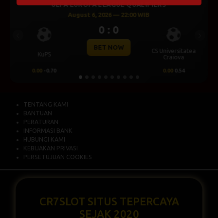
AGUE QUALIFIERS
UEFA EUROPA LEAGUE 
26 — 22:00 WIB
August 7, 2026 — 00
: 0
0 : 0
Previous
Next
 NOW
BET NOW
CS Universitatea
Red Bull Salzburg
Craiova
0.00
0.54
0.75
0.57
TENTANG KAMI
BANTUAN
PERATURAN
INFORMASI BANK
HUBUNGI KAMI
KEBIJAKAN PRIVASI
PERSETUJUAN COOKIES
CR7SLOT SITUS TEPERCAYA
SEJAK 2020