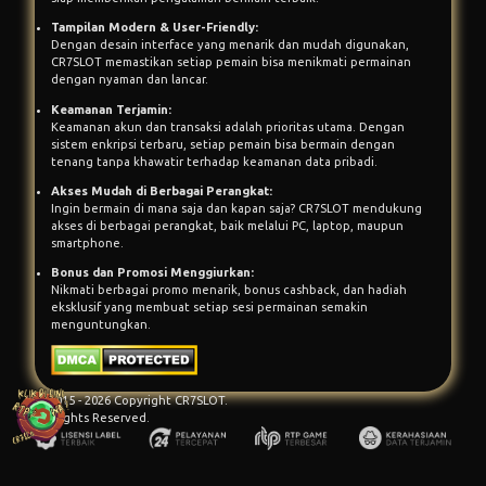
Tampilan Modern & User-Friendly:
Dengan desain interface yang menarik dan mudah digunakan,
CR7SLOT memastikan setiap pemain bisa menikmati permainan
dengan nyaman dan lancar.
Keamanan Terjamin:
Keamanan akun dan transaksi adalah prioritas utama. Dengan
sistem enkripsi terbaru, setiap pemain bisa bermain dengan
tenang tanpa khawatir terhadap keamanan data pribadi.
Akses Mudah di Berbagai Perangkat:
Ingin bermain di mana saja dan kapan saja? CR7SLOT mendukung
akses di berbagai perangkat, baik melalui PC, laptop, maupun
smartphone.
Bonus dan Promosi Menggiurkan:
Nikmati berbagai promo menarik, bonus cashback, dan hadiah
eksklusif yang membuat setiap sesi permainan semakin
menguntungkan.
© 2015 - 2026 Copyright CR7SLOT.
All Rights Reserved.