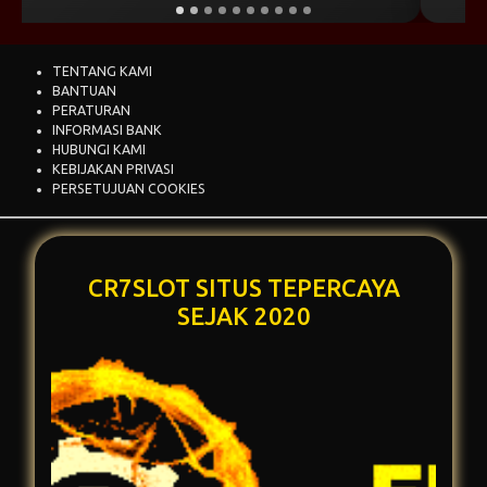
TENTANG KAMI
BANTUAN
PERATURAN
INFORMASI BANK
HUBUNGI KAMI
KEBIJAKAN PRIVASI
PERSETUJUAN COOKIES
CR7SLOT SITUS TEPERCAYA
SEJAK 2020