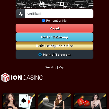
Remember Me
Masuk
Daftar Sekarang
Bukti Jackpot Cr7slot
Main di Telegram
Desktop
Wap